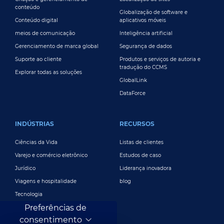
conteúdo
Globalização de software e
Conteúdo digital
aplicativos móveis
meios de comunicação
Inteligência artificial
Gerenciamento de marca global
Segurança de dados
Suporte ao cliente
Produtos e serviços de autoria e
tradução do CCMS
Explorar todas as soluções
GlobalLink
DataForce
INDÚSTRIAS
RECURSOS
Ciências da Vida
Listas de clientes
Varejo e comércio eletrônico
Estudos de caso
Jurídico
Liderança inovadora
Viagens e hospitalidade
blog
Tecnologia
Preferências de
Finanças e Bancos
consentimento
Jogos