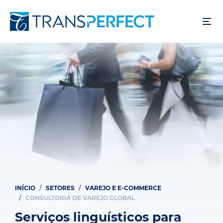
Pular
para
o
conteúdo
principal
INÍCIO
SETORES
VAREJO E E-COMMERCE
Trilha
CONSULTORIA DE VAREJO GLOBAL
de
Serviços linguísticos para
navegação