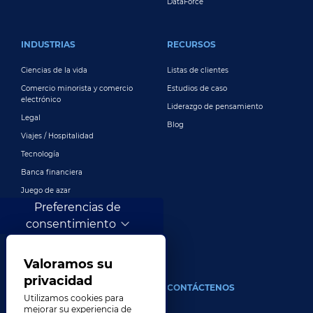
DataForce
INDUSTRIAS
RECURSOS
Ciencias de la vida
Listas de clientes
Comercio minorista y comercio
Estudios de caso
electrónico
Liderazgo de pensamiento
Legal
Blog
Viajes / Hospitalidad
Tecnología
Banca financiera
Juego de azar
Preferencias de
Entretenimiento
consentimiento
Publicidad y marketing digital
Más industrias
Valoramos su
privacidad
ACERCA DE
CONTÁCTENOS
Utilizamos cookies para
mejorar su experiencia de