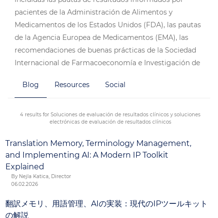
pacientes de la Administración de Alimentos y
Medicamentos de los Estados Unidos (FDA), las pautas
de la Agencia Europea de Medicamentos (EMA), las
recomendaciones de buenas prácticas de la Sociedad
Internacional de Farmacoeconomía e Investigación de
Resultados (ISPOR), las prácticas recomendadas para
Blog
Resources
Social
la implementación de resultados electrónicos
informados por pacientes (ePRO) y los requisitos
específicos de desarrolladores/titulares de derechos de
4 results for Soluciones de evaluación de resultados clínicos y soluciones
electrónicas de evaluación de resultados clínicos
autor, entre otros.
Translation Memory, Terminology Management,
and Implementing AI: A Modern IP Toolkit
Explained
By Nejla Katica, Director
06.02.2026
翻訳メモリ、用語管理、AIの実装：現代のIPツールキット
の解説