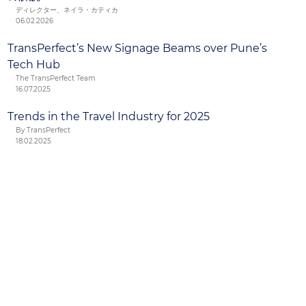
ディレクター、ネイラ・カティカ
06.02.2026
TransPerfect’s New Signage Beams over Pune’s
Tech Hub
The TransPerfect Team
16.07.2025
Trends in the Travel Industry for 2025
By TransPerfect
18.02.2025