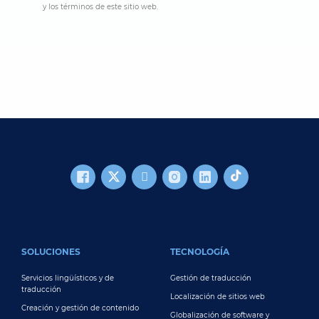
y los términos de este sitio web.
FOOTER MAIN
SOLUCIONES
TECNOLOGÍA
Servicios lingüísticos y de
Gestión de traducción
traducción
Localización de sitios web
Creación y gestión de contenido
Globalización de software y