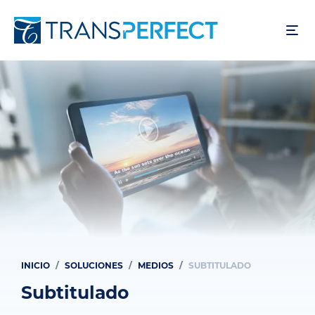
Skip
to
main
content
INICIO
SOLUCIONES
MEDIOS
SUBTITULADO
Breadcrumb
Subtitulado