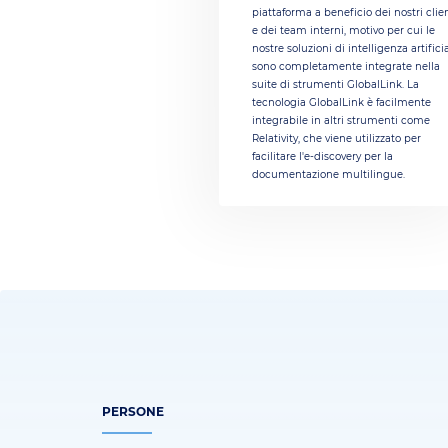
piattaforma a beneficio dei nostri clie
e dei team interni, motivo per cui le
nostre soluzioni di intelligenza artifici
sono completamente integrate nella
suite di strumenti GlobalLink. La
tecnologia GlobalLink è facilmente
integrabile in altri strumenti come
Relativity, che viene utilizzato per
facilitare l'e-discovery per la
documentazione multilingue.
PERSONE