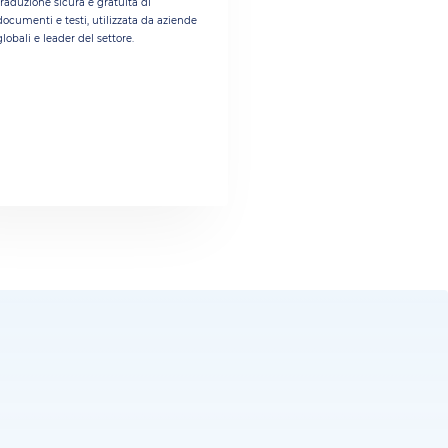
traduzione sicura e gratuita di
documenti e testi, utilizzata da aziende
globali e leader del settore.