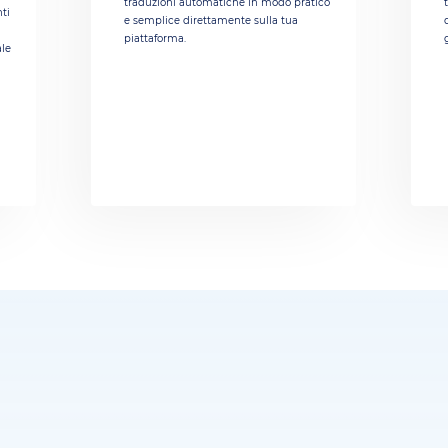
traduzioni automatiche in modo pratico
nti
e semplice direttamente sulla tua
piattaforma.
ale