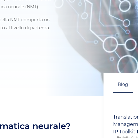
ica neurale (NMT).
e della NMT comporta un
 al livello di partenza.
Blog
Translati
omatica neurale?
Manageme
IP Toolkit
By Nejla Katic