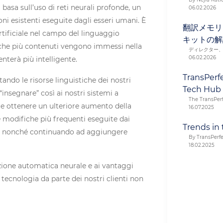
basa sull’uso di reti neurali profonde, un
06.02.2026
i esistenti eseguite dagli esseri umani. È
翻訳メモリ
 artificiale nel campo del linguaggio
キットの解
 che più contenuti vengono immessi nella
ディレクター
06.02.2026
nterà più intelligente.
TransPerf
ndo le risorse linguistiche dei nostri
Tech Hub
“insegnare” così ai nostri sistemi a
The TransPer
ile ottenere un ulteriore aumento della
16.07.2025
e modifiche più frequenti eseguite dai
Trends in 
ivo, nonché continuando ad aggiungere
By TransPerf
18.02.2025
zione automatica neurale e ai vantaggi
 tecnologia da parte dei nostri clienti non