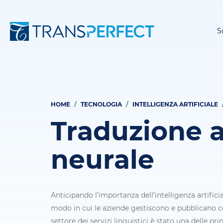
S
HOME
TECNOLOGIA
INTELLIGENZA ARTIFICIALE
Briciole
Traduzione 
di
pane
neurale
Anticipando l’importanza dell’intelligenza artificial
modo in cui le aziende gestiscono e pubblicano co
settore dei servizi linguistici è stato una delle prin