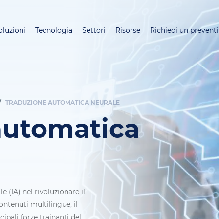
Salta
al
oluzioni
Tecnologia
Settori
Risorse
Richiedi un prevent
contenuto
principale
TRADUZIONE AUTOMATICA NEURALE
automatica
e (IA) nel rivoluzionare il
ntenuti multilingue, il
cipali forze trainanti del