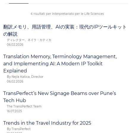
riunione con lo sperimentatore, l’audit dei centri o la
visita del paziente vengano gestiti senza problemi, in
4 risultati per Interpretariato per le Life Sciences
più di 170 lingue.
翻訳メモリ、用語管理、AIの実装：現代のIPツールキット
の解説
ディレクター、ネイラ・カティカ
06.02.2026
Translation Memory, Terminology Management,
and Implementing AI: A Modern IP Toolkit
Explained
By Nejla Katica, Director
06.02.2026
TransPerfect’s New Signage Beams over Pune’s
Tech Hub
The TransPerfect Team
16.07.2025
Trends in the Travel Industry for 2025
By TransPerfect