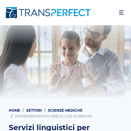
Salta
al
contenuto
principale
HOME
SETTORI
SCIENZE MEDICHE
Briciole
INTERPRETARIATO PER LE LIFE SCIENCES
di
Servizi linguistici per
pane