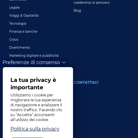
Leadership di pensiero
Legale
Blog
Viaggi & Ospitalità
Tecnologia
Finanza e banche
Gioco
Divertimento
Marketing digitale e pubblicità
Preferenze di consenso
Più industrie
La tua privacy è
DI
CONTATTACI
importante
La nostra azienda
Utilizziamo i cookie per
migliorare la tua esperienza
Comando
di navigazione e analizzare il
nostro traffico. Facendo clic
Storia
su “Accetta” acconsenti
Carriere
all’utilizzo dei cookie.
Luoghi
Politica sulla privacy
Premi