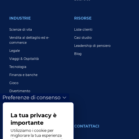
INDUSTRIE
RISORSE
Scienze di vita
Liste clienti
Vendita al dettaglio ed e-
Casi studio
commerce
Leadership di pensiero
Legale
Blog
Viaggi & Ospitalità
Tecnologia
Finanza e banche
Gioco
Divertimento
Preferenze di consenso
Marketing digitale e pubblicità
Più industrie
La tua privacy è
importante
DI
CONTATTACI
Utilizziamo i cookie per
migliorare la tua esperienza
La nostra azienda