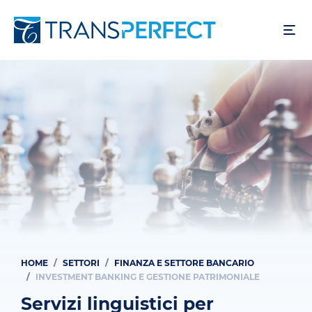
Salta
al
contenuto
principale
HOME
SETTORI
FINANZA E SETTORE BANCARIO
Briciole
INVESTMENT BANKING E GESTIONE PATRIMONIALE
di
Servizi linguistici per
pane