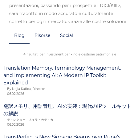
presentazioni, passando per i prospetti e i DICI/KIID,
sarà tradotto in modo accurato e culturalmente
corretto per ogni mercato. Grazie alle nostre soluzioni
specializzate e di traduzione globale potrai creare
Blog
Risorse
Social
materiali di alta qualità, per fini commerciali, uso
interno, distribuzione ai clienti o registrazioni
normative, mantenendo al contempo i massimi livelli
4 risultati per Investment banking e gestione patrimoniale
di sicurezza dei dati.
Translation Memory, Terminology Management,
and Implementing AI: A Modern IP Toolkit
Explained
By Nejla Katica, Director
06.02.2026
翻訳メモリ、用語管理、AIの実装：現代のIPツールキット
の解説
ディレクター、ネイラ・カティカ
06.02.2026
TransPerfect’s New Signage Beams over Pune’s