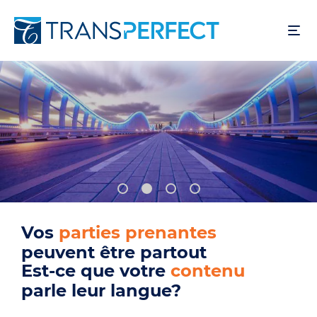
Skip
to
main
content
Vos
utilisateurs
peuvent être partout
Est-ce que votre
produit
parle leur langue?