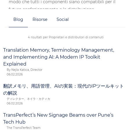
modo che tutti i componenti siano compatibili per il
futuro confezionamento e la distribuzione.
Blog
Risorse
Social
I proprietari e i distributori di contenuti possono
lavorare in sicurezza con TransPerfect nella gestione
della globalizzazione del marchio, per supportare
4 risultati per Proprietari e distributori di contenuti
vendite internazionali su vasta scala.
Translation Memory, Terminology Management,
and Implementing AI: A Modern IP Toolkit
Explained
By Nejla Katica, Director
06.02.2026
翻訳メモリ、用語管理、AIの実装：現代のIPツールキット
の解説
ディレクター、ネイラ・カティカ
06.02.2026
TransPerfect’s New Signage Beams over Pune’s
Tech Hub
The TransPerfect Team