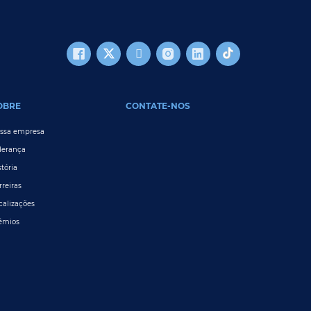
OBRE
CONTATE-NOS
ssa empresa
derança
stória
rreiras
calizações
êmios