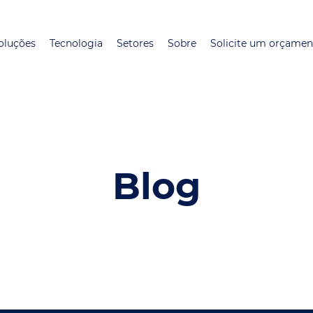
Pular
para
oluções
Tecnologia
Setores
Sobre
Solicite um orçamen
o
conteúdo
principal
Blog