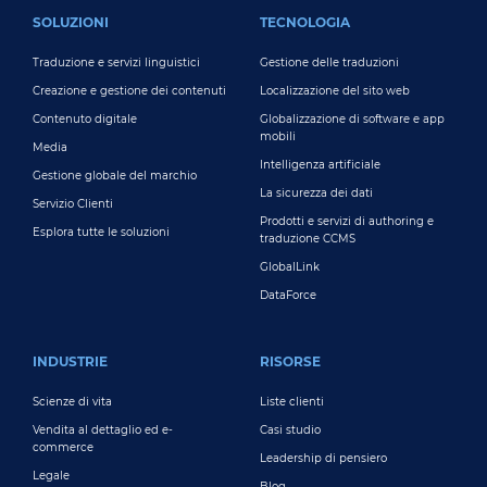
FOOTER MAIN
SOLUZIONI
TECNOLOGIA
Traduzione e servizi linguistici
Gestione delle traduzioni
Creazione e gestione dei contenuti
Localizzazione del sito web
Contenuto digitale
Globalizzazione di software e app
mobili
Media
Intelligenza artificiale
Gestione globale del marchio
La sicurezza dei dati
Servizio Clienti
Prodotti e servizi di authoring e
Esplora tutte le soluzioni
traduzione CCMS
GlobalLink
DataForce
INDUSTRIE
RISORSE
Scienze di vita
Liste clienti
Vendita al dettaglio ed e-
Casi studio
commerce
Leadership di pensiero
Legale
Blog