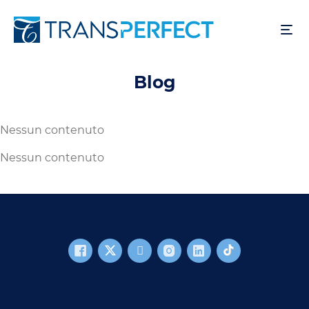
Salta
al
contenuto
principale
Blog
Nessun contenuto
Nessun contenuto