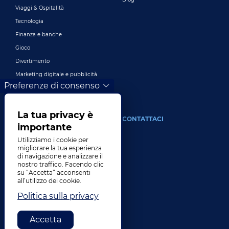
Viaggi & Ospitalità
Tecnologia
Finanza e banche
Gioco
Divertimento
Marketing digitale e pubblicità
Preferenze di consenso
Più industrie
La tua privacy è
DI
CONTATTACI
importante
La nostra azienda
Utilizziamo i cookie per
migliorare la tua esperienza
Comando
di navigazione e analizzare il
nostro traffico. Facendo clic
Storia
su “Accetta” acconsenti
Carriere
all’utilizzo dei cookie.
Luoghi
Politica sulla privacy
Premi
Accetta