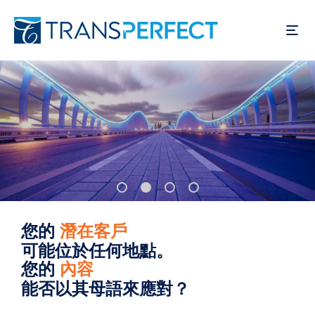
移
至
主
內
容
您的
使用者
可能位於任何地點。
您的
產品
能否以其母語來應對？