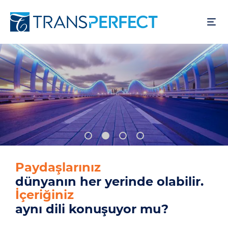
Ana
içeriğe
atla
Paydaşlarınız
dünyanın her yerinde olabilir.
İçeriğiniz
aynı dili konuşuyor mu?