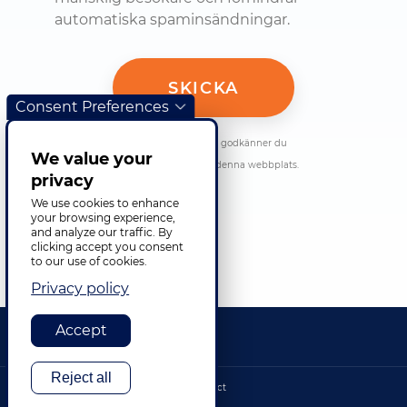
automatiska spaminsändningar.
Consent Preferences
Genom att skicka in detta formulär godkänner du
We value your
integritetspolicyn och villkoren på denna webbplats.
privacy
We use cookies to enhance
your browsing experience,
and analyze our traffic. By
clicking accept you consent
to our use of cookies.
Privacy policy
Accept
Reject all
Footer bottom
Integritet
Platskarta
©2026 TransPerfect