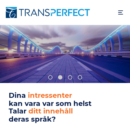
Hoppa
till
huvudinnehåll
Dina
användare
kan vara var som helst
Talar
din produkt
deras språk?