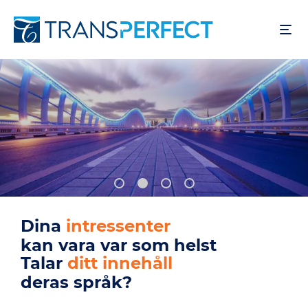
Hoppa
till
huvudinnehåll
Dina
användare
kan vara var som helst
Talar
din produkt
deras språk?