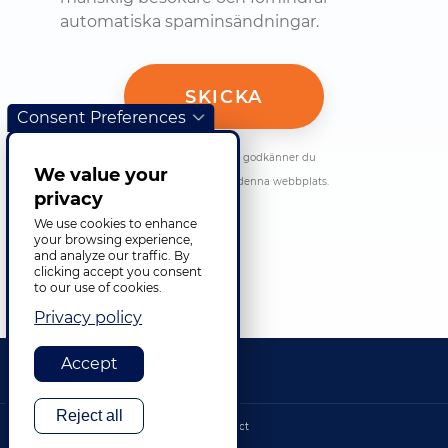
automatiska spaminsändningar.
Consent Preferences
Genom att skicka in detta formulär godkänner du
We value your
integritetspolicyn och villkoren på denna webbplats.
privacy
We use cookies to enhance
your browsing experience,
and analyze our traffic. By
clicking accept you consent
to our use of cookies.
Privacy policy
Accept
Reject all
Footer bottom
Integritet
Platskarta
©2026 TransPerfect