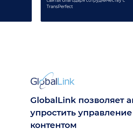
сайтах благодаря сотрудничеству с
TransPerfect
GlobalLink позволяет 
упростить управлени
контентом