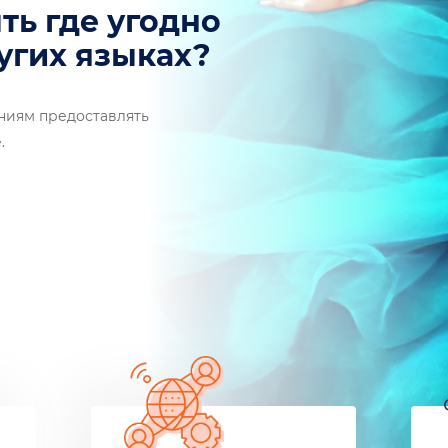
быть где угодно
ит на других языках?
аниям предоставлять
е.