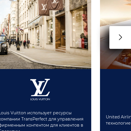
Louis Vuitton использует ресурсы
United Airl
компании TransPerfect для управления
технологией
фирменным контентом для клиентов в