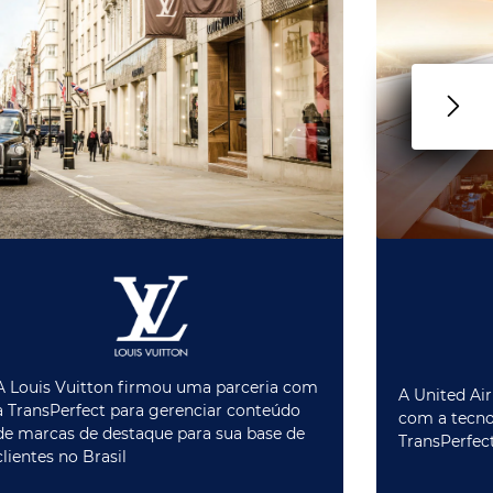
A Louis Vuitton firmou uma parceria com
A United Air
a TransPerfect para gerenciar conteúdo
com a tecno
de marcas de destaque para sua base de
TransPerfec
clientes no Brasil