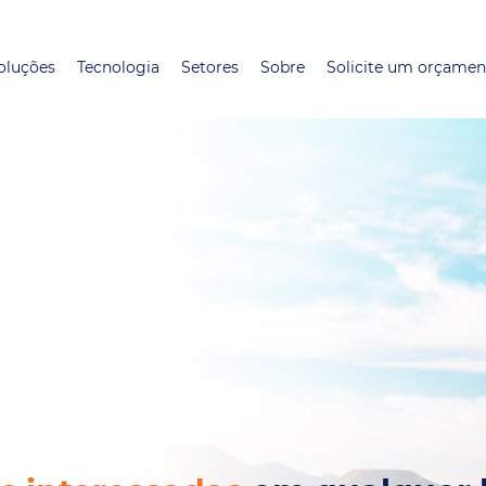
Pular
para
oluções
Tecnologia
Setores
Sobre
Solicite um orçamen
o
conteúdo
principal