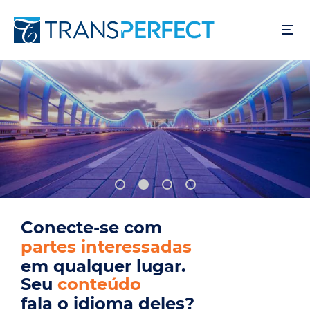
Pular
para
o
conteúdo
principal
Conecte-se com
usuários
em qualquer lugar.
Seu
produto
fala o idioma deles?