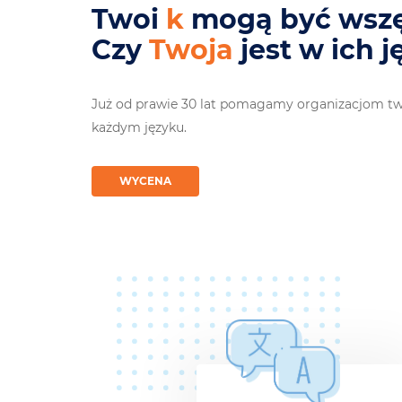
Twoi
odbiorcy
mogą b
Czy
Twoja st
jest w ic
Już od prawie 30 lat pomagamy organizacjom two
każdym języku.
WYCENA