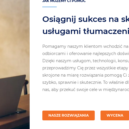
JAK MOŻEMY CI POMÓC
Osiągnij sukces na s
usługami tłumaczen
Pomagamy naszym klientom wchodzić na no
odbiorcami i oferowanie najlepszych doś
Dzięki naszym usługom, technologii, kons
przeprowadzimy Cię przez wszystkie etapy 
skrojone na miarę rozwiązania pomogą Ci 
szybko, sprawnie i skutecznie. To właśnie 
nas, aby przekuć swoje cele w międzynaro
NASZE ROZWIĄZANIA
WYCENA