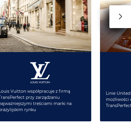
Louis Vuitton współpracuje z firmą
Linie United
TransPerfect przy zarządzaniu
możliwości d
najważniejszymi treściami marki na
TransPerfec
brazylijskim rynku