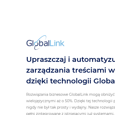
Upraszczaj i automatyzu
zarządzania treściami w
dzięki technologii Globa
Rozwiązania biznesowe GlobalLink mogą obniżyć 
wielojęzycznymi aż o 50%. Dzięki tej technologii p
nigdy nie był tak prosty i wydajny. Nasze rozwiąz
pełni zintegrowane z istniejącymi już systemam