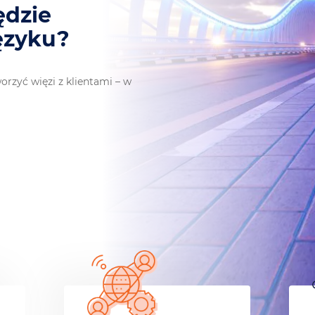
yć wszędzie
h języku?
rzyć więzi z klientami – w