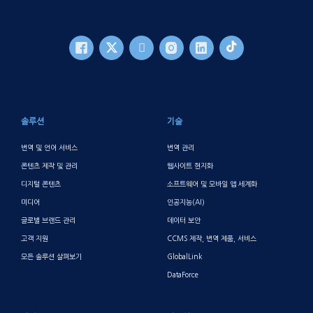
바닥글 메인
솔루션
기술
번역 및 언어 서비스
번역 관리
콘텐츠 제작 및 관리
웹사이트 현지화
디지털 콘텐츠
소프트웨어 및 모바일 앱 세계화
미디어
인공지능(AI)
글로벌 브랜드 관리
데이터 보안
고객 지원
CCMS 제작, 번역 제품, 서비스
모든 솔루션 살펴보기
GlobalLink
DataForce