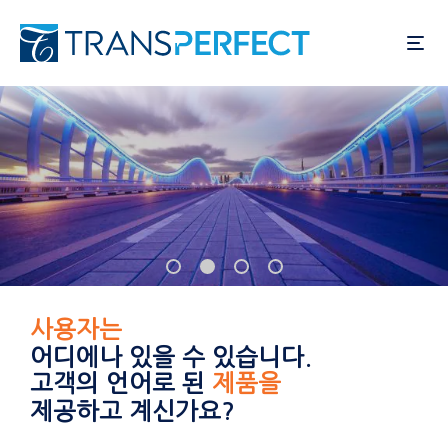
주
요
콘
텐
츠
로
건
너
뛰
기
목표 시장은
어디에나 있을 수 있습니다.
고객의 언어로 된
고객 경험을
제공하고 계신가요?