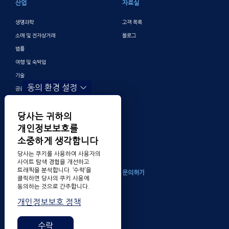
산업
자료실
생명과학
고객 목록
소매 및 전자상거래
블로그
법률
여행 및 숙박업
기술
동의 환경 설정
금융 및 뱅킹
게이밍
당사는 귀하의
엔터테인먼트
개인정보보호를
디지털 마케팅 및 광고
소중하게 생각합니다
기타
당사는 쿠키를 사용하여 사용자의
사이트 탐색 경험을 개선하고
트래픽을 분석합니다. ‘수락’을
회사소개
문의하기
클릭하면 당사의 쿠키 사용에
동의하는 것으로 간주합니다.
TransPerfect 알아보기
개인정보보호 정책
채용
수상 내역
수락