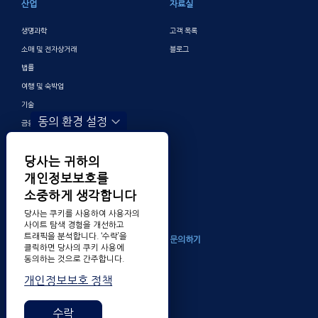
산업
자료실
생명과학
고객 목록
소매 및 전자상거래
블로그
법률
여행 및 숙박업
기술
동의 환경 설정
금융 및 뱅킹
게이밍
당사는 귀하의
엔터테인먼트
개인정보보호를
디지털 마케팅 및 광고
소중하게 생각합니다
기타
당사는 쿠키를 사용하여 사용자의
사이트 탐색 경험을 개선하고
트래픽을 분석합니다. ‘수락’을
회사소개
문의하기
클릭하면 당사의 쿠키 사용에
동의하는 것으로 간주합니다.
TransPerfect 알아보기
개인정보보호 정책
채용
수상 내역
수락