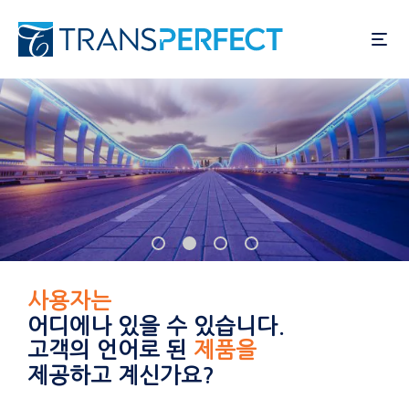
주
요
콘
텐
츠
로
건
너
뛰
기
사용자는
어디에나 있을 수 있습니다.
고객의 언어로 된
제품을
제공하고 계신가요?