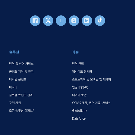
바닥글 메인
솔루션
기술
번역 및 언어 서비스
번역 관리
콘텐츠 제작 및 관리
웹사이트 현지화
디지털 콘텐츠
소프트웨어 및 모바일 앱 세계화
미디어
인공지능(AI)
글로벌 브랜드 관리
데이터 보안
고객 지원
CCMS 제작, 번역 제품, 서비스
모든 솔루션 살펴보기
GlobalLink
DataForce