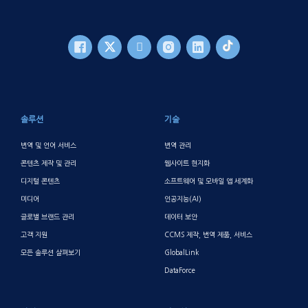
바닥글 메인
솔루션
기술
번역 및 언어 서비스
번역 관리
콘텐츠 제작 및 관리
웹사이트 현지화
디지털 콘텐츠
소프트웨어 및 모바일 앱 세계화
미디어
인공지능(AI)
글로벌 브랜드 관리
데이터 보안
고객 지원
CCMS 제작, 번역 제품, 서비스
모든 솔루션 살펴보기
GlobalLink
DataForce