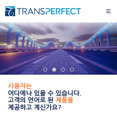
주
요
콘
텐
츠
로
건
너
뛰
기
목표 시장은
어디에나 있을 수 있습니다.
고객의 언어로 된
고객 경험을
제공하고 계신가요?