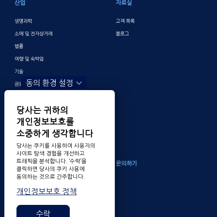
산업
자료실
생명과학
고객 목록
소매 및 전자상거래
블로그
법률
여행 및 숙박업
기술
동의 환경 설정
금융 및 뱅킹
게이밍
당사는 귀하의
엔터테인먼트
개인정보보호를
디지털 마케팅 및 광고
소중하게 생각합니다
기타
당사는 쿠키를 사용하여 사용자의
사이트 탐색 경험을 개선하고
트래픽을 분석합니다. ‘수락’을
회사소개
문의하기
클릭하면 당사의 쿠키 사용에
동의하는 것으로 간주합니다.
TransPerfect 알아보기
개인정보보호 정책
채용
수상 내역
수락