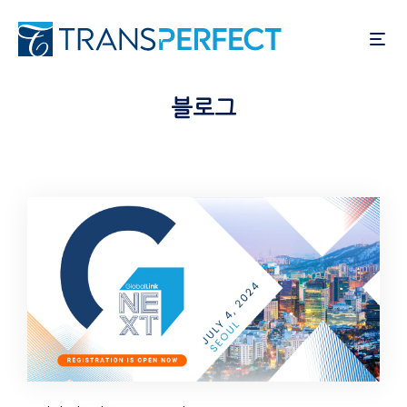
주
요
콘
텐
츠
블로그
로
건
너
뛰
기