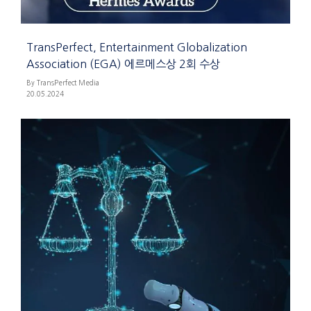
TransPerfect, Entertainment Globalization
Association (EGA) 에르메스상 2회 수상
By TransPerfect Media
20.05.2024