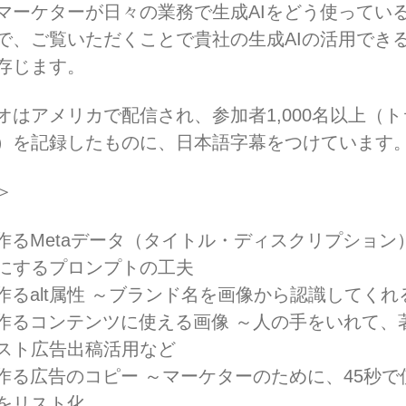
マーケターが日々の業務で生成AIをどう使ってい
で、ご覧いただくことで貴社の生成AIの活用でき
存じます。
オはアメリカで配信され、参加者1,000名以上（
）を記録したものに、日本語字幕をつけています
＞
で作るMetaデータ（タイトル・ディスクリプション
にするプロンプトの工夫
で作るalt属性 ～ブランド名を画像から認識してくれ
で作るコンテンツに使える画像 ～人の手をいれて、
スト広告出稿活用など
で作る広告のコピー ～マーケターのために、45秒
をリスト化