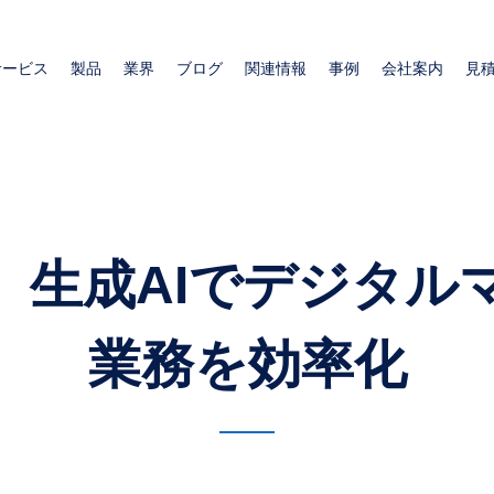
メ
イ
サービス
製品
業界
ブログ
関連情報
事例
会社案内
見
ン
コ
ン
テ
ン
ツ
に
移
】生成AIでデジタル
動
業務を効率化