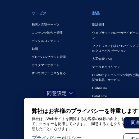
フッターメイン
サービス
製品
翻訳と言語サービス
翻訳管理
コンテンツ制作と管理
ウェブサイトのローカライゼーシ
ン
デジタルコンテンツ
ソフトウェアおよびモバイルアプ
動画
のグローバリゼーション
グローバルブランド管理
人工知能（AI）
カスタマーサポート
データセキュリティ
すべてのサービスを見る
CCMSによるコンテンツ制作と翻
関連製品・サービス
GlobalLink
同意設定
DataForce
弊社はお客様のプライバシーを尊重します
弊社は、Webサイトを閲覧するお客様の体験の向上、および弊
同
て、クッキーを使用しています。「同意する」をクリックする
意したことになります。
プライバシーポリシー
す
©2026 TransPerfect