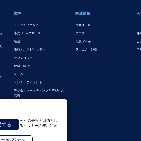
業界
関連情報
会
ライフサイエンス
お客様一覧
ト
ョ
小売り・eコマース
ブログ
採
法務
製品ビデオ
ニ
リ
受
ウェビナー録画
旅行・ホスピタリティ
テクノロジー
金融・銀行
ゲーム
訳
エンターテイメント
デジタルマーケティングとデジタル
広告
その他の業界
社のトラフィックの分析を目的とし
意する
と、弊社によるクッキーの使用に同
べて拒否する