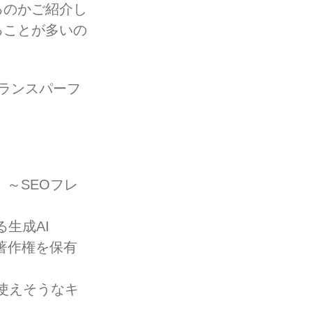
るのかご紹介し
ることが多いの
トランスパーフ
。
）～SEOフレ
る生成AI
著作権を保有
で使えそうなキ