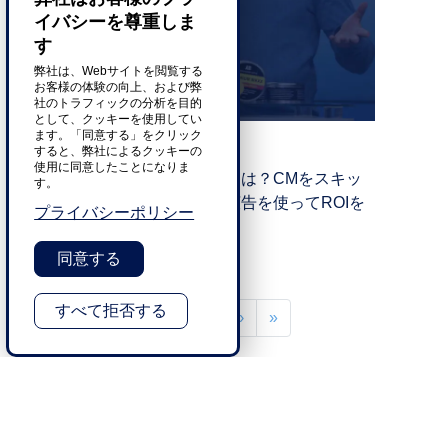
イバシーを尊重しま
す
弊社は、Webサイトを閲覧する
お客様の体験の向上、および弊
社のトラフィックの分析を目的
として、クッキーを使用してい
ます。「同意する」をクリック
エンターテイメント
すると、弊社によるクッキーの
使用に同意したことになりま
ブランドコンテンツとは？CMをスキッ
す。
プできる時代に動画広告を使ってROIを
プライバシーポリシー
向上させる方法
トランスパーフェクト
同意する
14.09.2022
ペ
すべて拒否する
››
Last »
カ
1
ペ
2
›
»
ー
レ
ー
ン
ジ
ジ
ト
送
ペ
り
ー
ジ