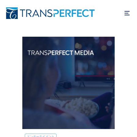
メ
イ
ン
コ
ン
テ
ン
ツ
に
移
動
エンターテイメント