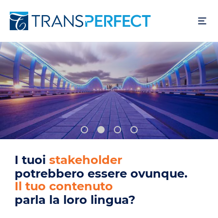
Salta
al
contenuto
principale
I tuoi
utenti
potrebbero essere ovunque.
Il tuo prodotto
parla la loro lingua?