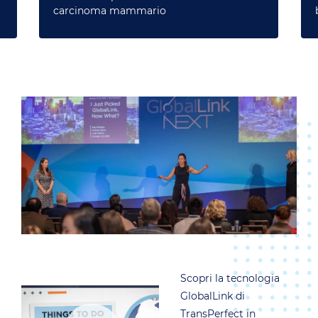
carcinoma mammario
Scopri la tecnologia
GlobalLink di
TransPerfect in