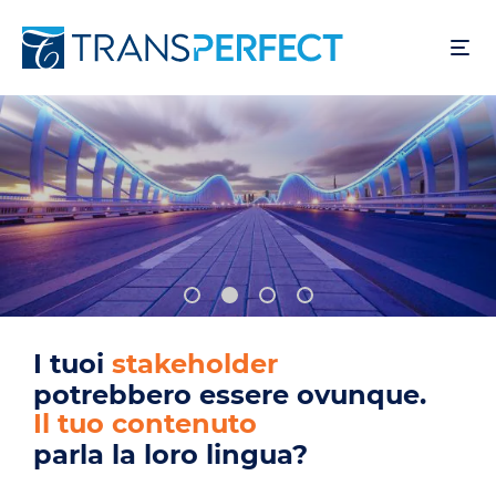
Salta
al
contenuto
principale
I tuoi
utenti
potrebbero essere ovunque.
Il tuo prodotto
parla la loro lingua?