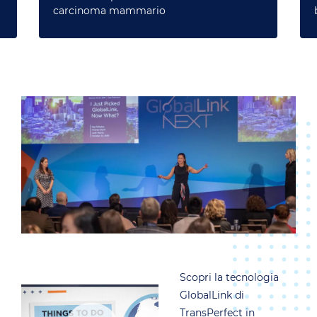
carcinoma mammario
Scopri la tecnologia
GlobalLink di
TransPerfect in