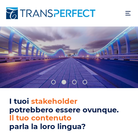
Salta
al
contenuto
principale
I tuoi
utenti
potrebbero essere ovunque.
Il tuo prodotto
parla la loro lingua?