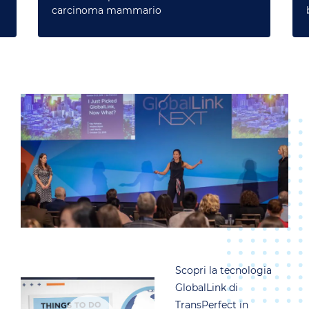
carcinoma mammario
Scopri la tecnologia
GlobalLink di
TransPerfect in