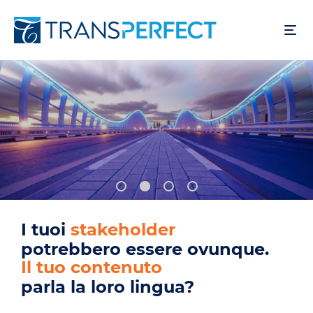
Salta
al
contenuto
principale
I tuoi
utenti
potrebbero essere ovunque.
Il tuo prodotto
parla la loro lingua?