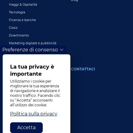
Viaggi & Ospitalità
Tecnologia
Finanza e banche
Gioco
Divertimento
Marketing digitale e pubblicità
Preferenze di consenso
Più industrie
La tua privacy è
DI
CONTATTACI
importante
La nostra azienda
Utilizziamo i cookie per
migliorare la tua esperienza
Comando
di navigazione e analizzare il
nostro traffico. Facendo clic
Storia
su “Accetta” acconsenti
Carriere
all’utilizzo dei cookie.
Luoghi
Politica sulla privacy
Premi
Accetta