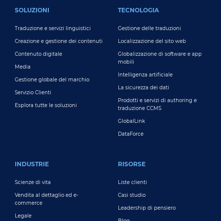
FOOTER MAIN
SOLUZIONI
TECNOLOGIA
Traduzione e servizi linguistici
Gestione delle traduzioni
Creazione e gestione dei contenuti
Localizzazione del sito web
Contenuto digitale
Globalizzazione di software e app
mobili
Media
Intelligenza artificiale
Gestione globale del marchio
La sicurezza dei dati
Servizio Clienti
Prodotti e servizi di authoring e
Esplora tutte le soluzioni
traduzione CCMS
GlobalLink
DataForce
INDUSTRIE
RISORSE
Scienze di vita
Liste clienti
Vendita al dettaglio ed e-
Casi studio
commerce
Leadership di pensiero
Legale
Blog