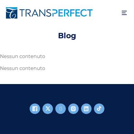
Salta
al
contenuto
principale
Blog
Nessun contenuto
Nessun contenuto