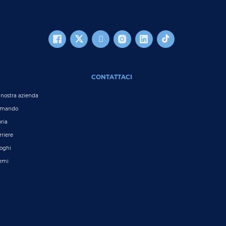
CONTATTACI
 nostra azienda
omando
oria
rriere
oghi
emi