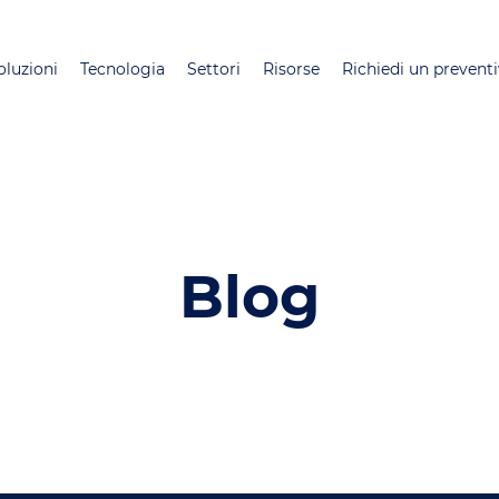
Salta
al
oluzioni
Tecnologia
Settori
Risorse
Richiedi un prevent
contenuto
principale
Blog