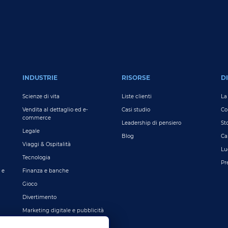
INDUSTRIE
RISORSE
DI
Scienze di vita
Liste clienti
La
Vendita al dettaglio ed e-
Casi studio
C
commerce
Leadership di pensiero
St
Legale
Blog
Ca
Viaggi & Ospitalità
Lu
Tecnologia
Pr
 e
Finanza e banche
Gioco
Divertimento
Marketing digitale e pubblicità
Più industrie