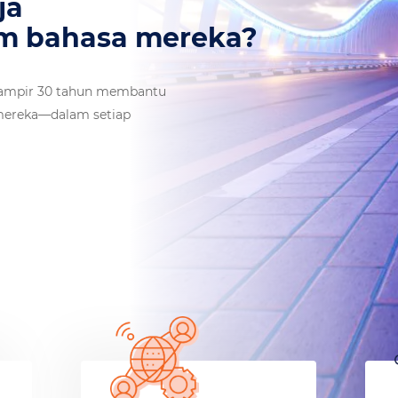
 di mana saja
paham bahasa mereka?
hampir 30 tahun membantu
 mereka—dalam setiap