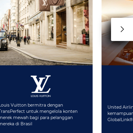
Louis Vuitton bermitra dengan
United Airl
TransPerfect untuk mengelola konten
kemampuann
merek mewah bagi para pelanggan
GlobalLink®
mereka di Brasil