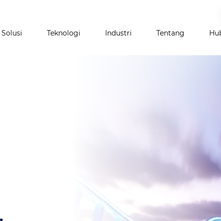
Lompat
ke
isi
Solusi
Teknologi
Industri
Tentang
Hu
utama