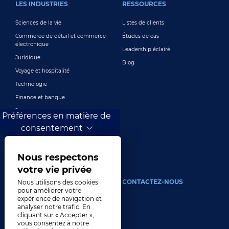
LES INDUSTRIES
RESSOURCES
Sciences de la vie
Listes de clients
Commerce de détail et commerce
Études de cas
électronique
Leadership éclairé
Juridique
Blog
Voyage et hospitalité
Technologie
Finance et banque
Jeux
Préférences en matière de
Divertissement
consentement
Marketing numérique et publicité
Plus de secteurs
Nous respectons
votre vie privée
À PROPOS
CONTACTEZ-NOUS
Nous utilisons des cookies
pour améliorer votre
expérience de navigation et
Notre compagnie
analyser notre trafic. En
Direction
cliquant sur « Accepter »,
vous consentez à notre
Histoire