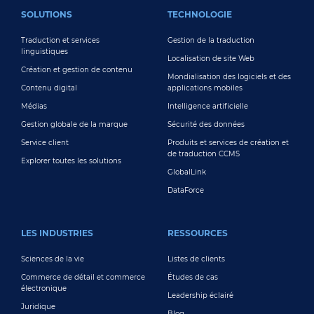
FOOTER MAIN
SOLUTIONS
TECHNOLOGIE
Traduction et services
Gestion de la traduction
linguistiques
Localisation de site Web
Création et gestion de contenu
Mondialisation des logiciels et des
Contenu digital
applications mobiles
Médias
Intelligence artificielle
Gestion globale de la marque
Sécurité des données
Service client
Produits et services de création et
de traduction CCMS
Explorer toutes les solutions
GlobalLink
DataForce
LES INDUSTRIES
RESSOURCES
Sciences de la vie
Listes de clients
Commerce de détail et commerce
Études de cas
électronique
Leadership éclairé
Juridique
Blog