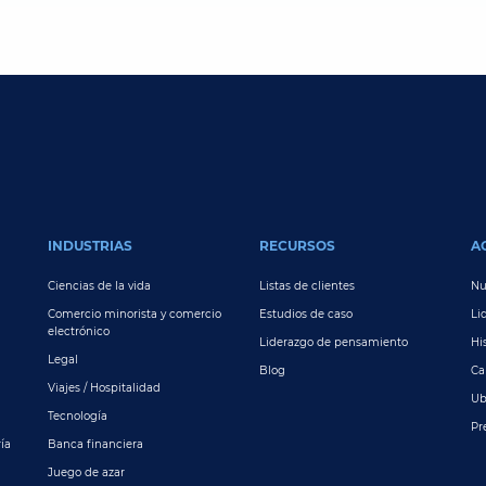
INDUSTRIAS
RECURSOS
A
Ciencias de la vida
Listas de clientes
Nu
Comercio minorista y comercio
Estudios de caso
Li
electrónico
Liderazgo de pensamiento
Hi
Legal
Blog
Ca
Viajes / Hospitalidad
Ub
Tecnología
Pr
ía
Banca financiera
Juego de azar