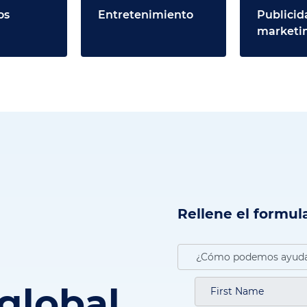
os
Entretenimiento
Publicid
marketin
Rellene el formula
 global