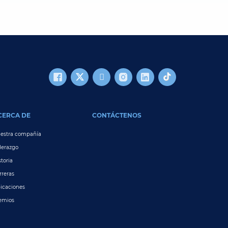
CERCA DE
CONTÁCTENOS
estra compañía
derazgo
storia
rreras
icaciones
emios