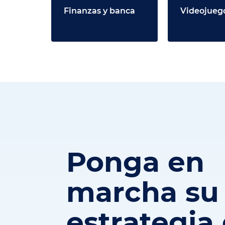
Finanzas y banca
Videojueg
Ponga en
marcha su
estrategia