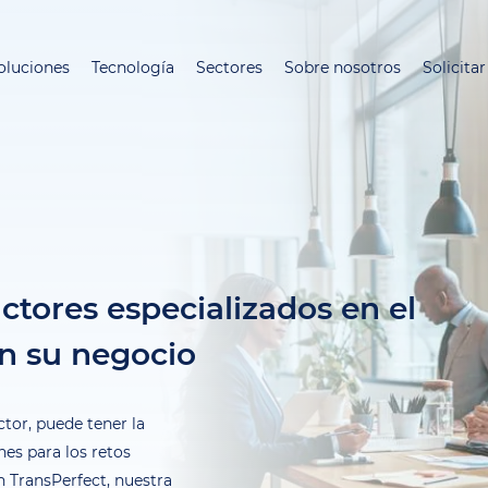
Pasar
al
oluciones
Tecnología
Sectores
Sobre nosotros
Solicita
contenido
principal
ctores especializados en el
n su negocio
ctor, puede tener la
es para los retos
En TransPerfect, nuestra