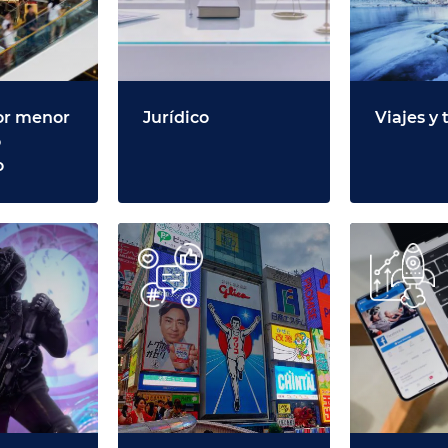
or menor
Jurídico
Viajes y
o
o