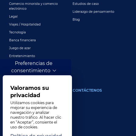
Comercio minorista y comercio
Estudios de caso
electrónico
Liderazgo de pensamiento
Legal
Blog
Viajes / Hospitalidad
Tecnología
Banca financiera
Juego de azar
Entretenimiento
Preferencias de
Publicidad y marketing digital
consentimiento
Más industrias
Valoramos su
ACERCA DE
CONTÁCTENOS
privacidad
Nuestra compañía
Utilizamos cookies para
mejorar su experiencia de
Liderazgo
navegación y analizar
nuestro tráfico. Al hacer clic
Historia
en “Aceptar”, consiente el
Carreras
uso de cookies.
Ubicaciones