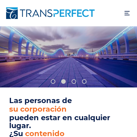
Pasar
al
contenido
principal
Las personas de
su base de usuarios
pueden estar en cualquier
lugar.
¿Su
producto