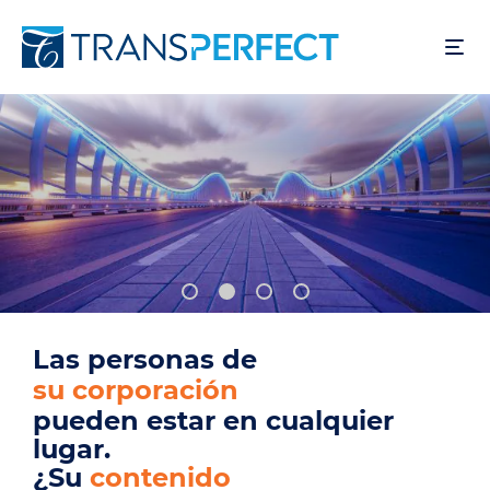
Pasar
al
contenido
principal
Las personas de
su base de usuarios
pueden estar en cualquier
lugar.
¿Su
producto