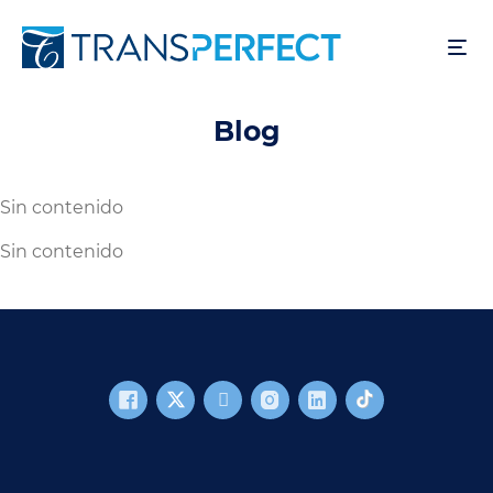
Skip
to
main
content
Blog
Sin contenido
Sin contenido