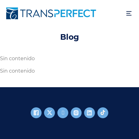
Skip
to
main
content
Blog
Sin contenido
Sin contenido