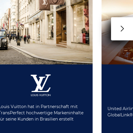
Louis Vuitton hat in Partnerschaft mit
United Airli
TransPerfect hochwertige Markeninhalte
GlobalLink®
für seine Kunden in Brasilien erstellt