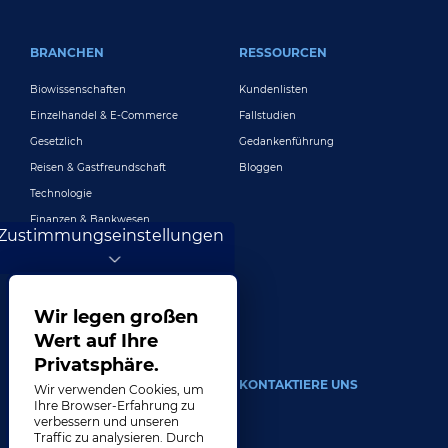
BRANCHEN
RESSOURCEN
Biowissenschaften
Kundenlisten
Einzelhandel & E-Commerce
Fallstudien
Gesetzlich
Gedankenführung
Reisen & Gastfreundschaft
Bloggen
Technologie
Finanzen & Bankwesen
Zustimmungseinstellungen
Spielen
Unterhaltung
Digitales Marketing und Werbung
Wir legen großen
Mehr Branchen
Wert auf Ihre
Privatsphäre.
UM
KONTAKTIERE UNS
Wir verwenden Cookies, um
Ihre Browser-Erfahrung zu
verbessern und unseren
Unser Unternehmen
Traffic zu analysieren. Durch
Führung