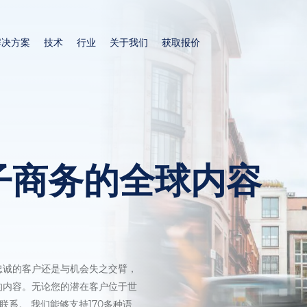
跳
转
解决方案
技术
行业
关于我们
获取报价
到
主
要
内
容
子商务的全球内容
忠诚的客户还是与机会失之交臂，
的内容。无论您的潜在客户位于世
们联系。 我们能够支持170多种语