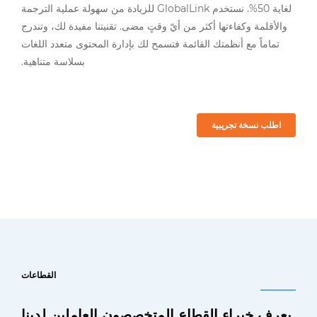
لغاية 50‏%. نستخدم ‎GlobalLink‏‏ للزيادة من سهولة عملية الترجمة
والأقلمة وكفاءتها أكثر من أيّ وقتٍ مضى. تقنيتنا مفيدة لك، وتندرج
تماماً مع أنظمتك القائمة فتسمح لك بإدارة المحتوى متعدد اللغات
بسلاسة متناهية.
اطلب نسخة تجريبية
القطاعات
يعرف خبراء القطاع المتخصصون العاملين لدينا