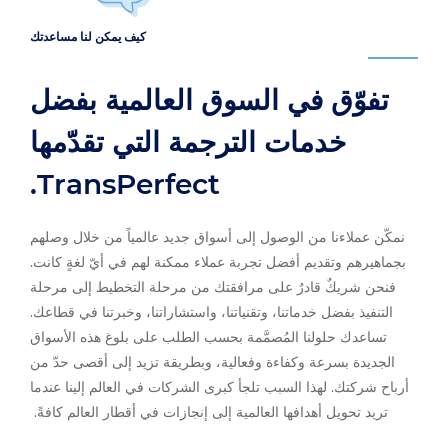
كيف يمكن لنا مساعدتك
تفوّق في السوق العالمية بفضل
خدمات الترجمة التي تقدّمها
‎TransPerfect‏.
نمكّن عملاءنا من الوصول إلى أسواق جديد عالمياً من خلال وصلهم
بجماهيرهم وتقديم أفضل تجربة عملاء ممكنة لهم في أيّ لغةٍ كانت.
فنحن شريكٌ قادرٌ على مرافقتك من مرحلة التخطيط إلى مرحلة
التنفيذ بفضل خدماتنا، وتقنياتنا، واستشاراتنا، وخبرتنا في قطاعك.
تساعدك حلولنا المُصمَّمة بحسب الطلب على بلوغ هذه الأسواق
الجديدة بسرعة وكفاءة وفعالية، وبطريقة تزيد إلى أقصى حدّ من
أرباح شركتك. لهذا السبب تلجأ كبرى الشركات في العالم إلينا عندما
تريد تحويل أهدافها العالمية إلى إنجازات في أقطار العالم كافةً.