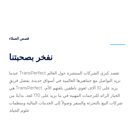
قصص العملاء
نفخر بصحبتنا
تقصد كبرى الشركات المنتشرة حول العالم ‎TransPerfect عندما
تريد التواصل مع جماهيرها العالمية في أسواق جديدة. بفضل فريقٍ
يزيد على 10 آلاف لغوي ناطقين بلغتهم الأم، ‎TransPerfect‏ هي
الخيار الرائد للترجمات المهنية في ما يزيد على 170 لغة، بدايةً من
شركات البيع بالتجزئة والسفر وصولاً إلى الخدمات المالية ومنظمات
علوم الحياة.